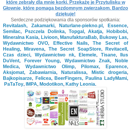
które zebrały dla mnie korki. Przekażę je Przytulisku w
Głownie, które pomaga bezdomnym zwierzakom. Bardzo
dziękuję!
Serdeczne podziękowania dla sponsorów spotkania:
Revitalash
,
Zakamarki
,
Naturlane-piekno.pl
,
Essence
,
Semilac
,
Pszczela Dolinka
,
Topgal
,
Akatja
,
Hobibobi
,
Mineralna Kasia
,
Livioon
,
ManufakturaBab
,
Bukowy Las
,
Wydawnictwo OVO
,
Effective Nails
,
The Secret of
Healing
,
Miravena
,
The Secret SoapStore
,
Revitacell
,
Czas dzieci
,
Wydawnictwo nk
,
Elemele
,
Tisane
,
Ilus
DuVent
,
Forever Young
,
Wydawnictwo Znak
,
Noble
Medica
,
Wydawnictwo Olimp
,
Pilomax
,
Eparence
,
Aksjomat
,
Zabawiarnia
,
Naturalissa
,
Mistic drogeria
,
Bajkopisarze
,
Felicea
,
BeerFingers
,
Paulina LadyMami
,
PaTaToy
,
IMPA
,
Modotikon
,
Kathy Leonia
.