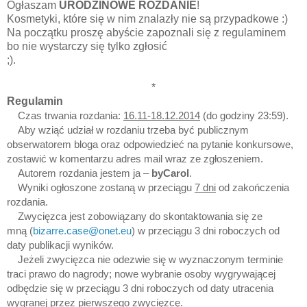
Ogłaszam
URODZINOWE ROZDANIE
!
Kosmetyki, które się w nim znalazły nie są przypadkowe :)
Na początku proszę abyście zapoznali się z regulaminem
bo nie wystarczy się tylko zgłosić
;).
*
Regulamin
Czas trwania rozdania:
16.11-18.12.2014
(do godziny 23:59).
Aby wziąć udział w rozdaniu trzeba być publicznym
obserwatorem bloga oraz odpowiedzieć na pytanie konkursowe,
zostawić w komentarzu adres mail wraz ze zgłoszeniem.
Autorem rozdania jestem ja –
byCarol
.
Wyniki ogłoszone zostaną w przeciągu
7 dni
od zakończenia
rozdania.
Zwycięzca jest zobowiązany do skontaktowania się ze
mną (
bizarre.case@onet.eu
) w przeciągu 3 dni roboczych od
daty publikacji wyników.
Jeżeli zwycięzca nie odezwie się w wyznaczonym terminie
traci prawo do nagrody; nowe wybranie osoby wygrywającej
odbędzie się w przeciągu 3 dni roboczych od daty utracenia
wygranej przez pierwszego zwycięzcę.