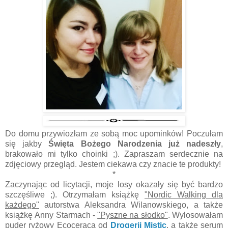
Do domu przywiozłam ze sobą moc upominków! Poczułam
się jakby
Święta Bożego Narodzenia już nadeszły
,
brakowało mi tylko choinki ;). Zapraszam serdecznie na
zdjęciowy przegląd. Jestem ciekawa czy znacie te produkty!
*
Zaczynając od licytacji, moje losy okazały się być bardzo
szczęśliwe ;). Otrzymałam książkę
"Nordic Walking dla
każdego"
autorstwa Aleksandra Wilanowskiego, a także
książkę
Anny Starmach -
"Pyszne na słodko"
. Wylosowałam
p
uder ryżow
y Ecoceraca od
Drogerii Mistic
, a także
serum