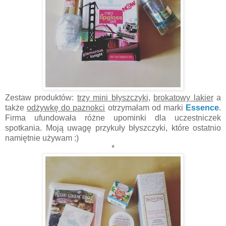
Zestaw produktów:
trzy mini błyszczyki
,
brokatowy lakier
a
także
odżywkę do paznokci
otrzymałam od marki
Essence
.
Firma ufundowała różne upominki dla uczestniczek
spotkania. Moją uwagę przykuły błyszczyki, które ostatnio
namiętnie używam :)
*