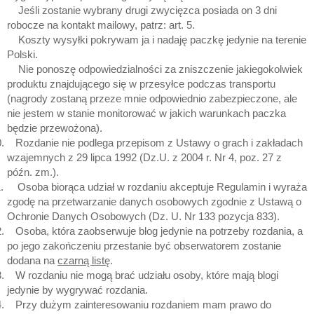
Jeśli zostanie wybrany drugi zwycięzca posiada on 3 dni
robocze na kontakt mailowy, patrz: art. 5.
Koszty wysyłki pokrywam ja i nadaję paczkę jedynie na terenie
Polski.
Nie ponoszę odpowiedzialności za zniszczenie jakiegokolwiek
produktu znajdującego się w przesyłce podczas transportu
(nagrody zostaną przeze mnie odpowiednio zabezpieczone, ale
nie jestem w stanie monitorować w jakich warunkach paczka
będzie przewożona).
.
Rozdanie nie podlega przepisom z Ustawy o grach i zakładach
wzajemnych z 29 lipca 1992 (Dz.U. z 2004 r. Nr 4, poz. 27 z
późn. zm.).
.
Osoba biorąca udział w rozdaniu akceptuje Regulamin i wyraża
zgodę na przetwarzanie danych osobowych zgodnie z Ustawą o
Ochronie Danych Osobowych (Dz. U. Nr 133 pozycja 833).
.
Osoba, która zaobserwuje blog jedynie na potrzeby rozdania, a
po jego zakończeniu przestanie być obserwatorem zostanie
dodana na
czarną listę
.
.
W rozdaniu nie mogą brać udziału osoby, które mają blogi
jedynie by wygrywać rozdania.
.
Przy dużym zainteresowaniu rozdaniem mam prawo do