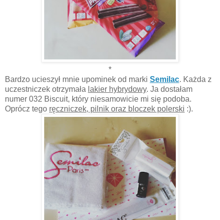
*
Bardzo ucieszył mnie upominek od marki
Semilac
. Każda z
uczestniczek otrzymała
lakier hybrydowy
. Ja dostałam
numer 032 Biscuit, który niesamowicie mi się podoba.
Oprócz tego
ręczniczek, pilnik oraz bloczek polerski
:).