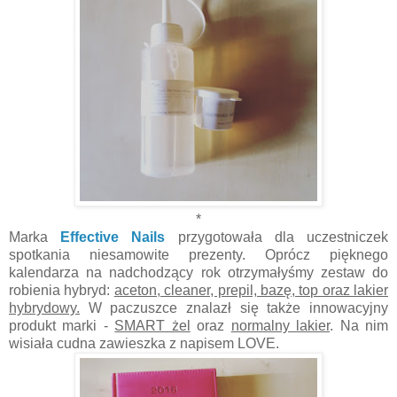
*
Marka
Effective Nails
przygotowała dla uczestniczek
spotkania niesamowite prezenty. Oprócz pięknego
kalendarza na nadchodzący rok otrzymałyśmy zestaw do
robienia hybryd:
aceton, cleaner, prepil, bazę, top oraz lakier
hybrydowy.
W paczuszce znalazł się także innowacyjny
produkt marki -
SMART żel
oraz
normalny lakier
. Na nim
wisiała cudna zawieszka z napisem LOVE.