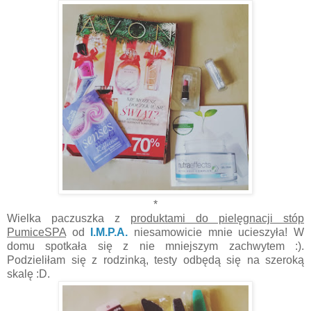
*
Wielka paczuszka z
produktami do pielęgnacji stóp
PumiceSPA
od
I.M.P.A.
niesamowicie mnie ucieszyła! W
domu spotkała się z nie mniejszym zachwytem :).
Podzieliłam się z rodzinką, testy odbędą się na szeroką
skalę :D.