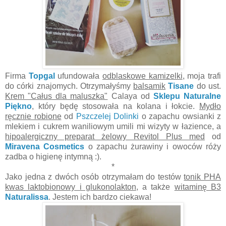
Firma
Topgal
ufundowała
odblaskowe kamizelki
, moja trafi
do córki znajomych. Otrzymałyśmy
balsamik
Tisane
do ust.
Krem "Całus dla maluszka"
Calaya od
Sklepu Naturalne
Piękno
, który będę stosowała na kolana i łokcie.
Mydło
ręcznie robione
od
Pszczelej Dolinki
o zapachu owsianki z
mlekiem i cukrem waniliowym umili mi wizyty w łazience, a
hipoalergiczny preparat żelowy Revitol Plus med
od
Miravena Cosmetics
o zapachu żurawiny i owoców róży
zadba o higienę intymną :).
*
Jako jedna z dwóch osób otrzymałam do testów
tonik PHA
kwas laktobionowy i glukonolakton
, a także
witaminę B3
Naturalissa
. Jestem ich bardzo ciekawa!