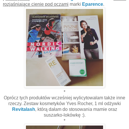
rozjaśniające cienie pod oczami
marki
Eparence
.
*
Oprócz tych produktów wcześniej wylicytowałam także inne
rzeczy. Zestaw kosmetyków Yves Rocher, 1 ml odżywki
Revitalash
, którą dałam do stosowania mamie oraz
suszarko-lokówkę :).
*